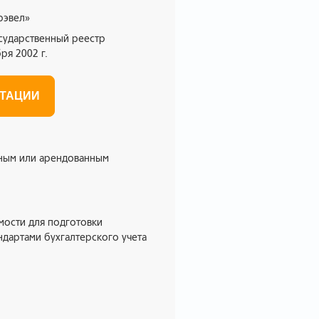
рэвел»
осударственный реестр
ря 2002 г.
ЬТАЦИИ
нным или арендованным
мости для подготовки
ндартами бухгалтерского учета