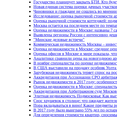
Государство планирует закрыть БТИ. Кто буд
Новая единая система оценки дачных участко
Чиновники и граждане не сошлись во мнении
Исследование: оценка рыночной стоимости ар
Оценка рыночной стоимости коттеджей: подмо
Москва остается на последнем месте по темп
Оценка недвижимости в Москве: названы 7 с
Выявлены регионы России с интенсивно де
"Минские деловые встречи"
Коммерческая недвижимость Москвы – инвес
Оценка недвижимости в Москве: средние цены
Оценка офисов в Москве и мире показала, что
Аналитики сравнили цены на новогоднюю аре
В ноябре специалисты по оценке недвижимос
В США выставили на продажу особняк Уолта
Зарубежная недвижимость теряет спрос на ро
Аккредитация при Ассоциации СРО арбитра
Рынок недвижимости в 2017 году: особенност
Оценка недвижимости в Москве: специалисты
Аккредитация при Арбитражном суде Москов
Элитная недвижимость Подмосковья: Как выгл
Снос хрущевок в столице: что ожидает жител
Пора вкладываться в вино! Какие предметы р
В 2017 году было выиграно 55% дел по оспа
Для определения стоимости квартир, сносимы