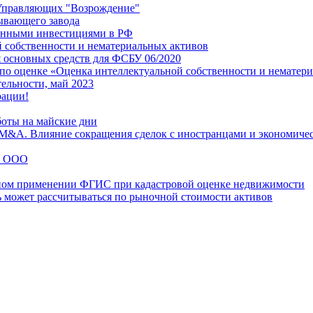
Управляющих "Возрождение"
ывающего завода
ранными инвестициями в РФ
й собственности и нематериальных активов
 основных средств для ФСБУ 06/2020
 по оценке «Оценка интеллектуальной собственности и нематер
тельности, май 2023
рации!
боты на майские дни
 M&A. Влияние сокращения сделок с иностранцами и экономичес
из ООО
ьном применении ФГИС при кадастровой оценке недвижимости
ь может рассчитываться по рыночной стоимости активов