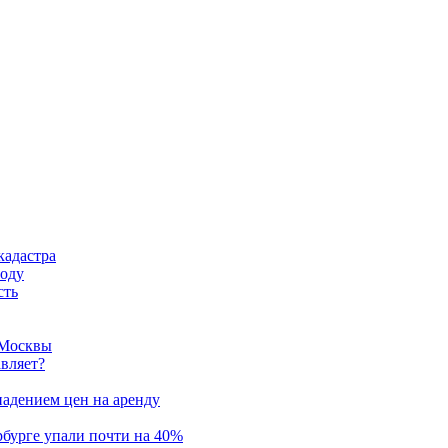
кадастра
году
сть
 Москвы
авляет?
адением цен на аренду
рбурге упали почти на 40%