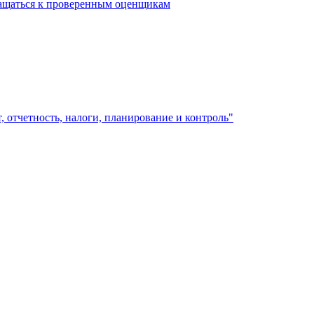
ращаться к проверенным оценщикам
 отчетность, налоги, планирование и контроль"