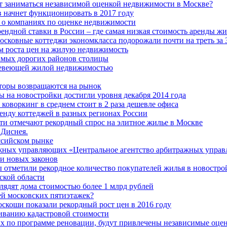
ет заниматься независимой оценкой недвижимости в Москве?
в начнет функционировать в 2017 году
 о компаниях по оценке недвижимости
ендной ставки в России – где самая низкая стоимость аренды жи
сковные коттеджи экономкласса подорожали почти на треть за 
ам роста цен на жилую недвижимость
амых дорогих районов столицы
шевеющей жилой недвижимостью
торы возвращаются на рынок
 на новостройки достигли уровня декабря 2014 года
 коворкинг в среднем стоит в 2 раза дешевле офиса
нду коттеджей в разных регионах России
ти отмечают рекордный спрос на элитное жилье в Москве
 Диснея.
ссийском рынке
жных управляющих «Центральное агентство арбитражных упра
и новых законов
 отметили рекордное количество покупателей жилья в новостро
ской области
ядят дома стоимостью более 1 млрд рублей
ей московских пятиэтажек?
оскоши показали рекордный рост цен в 2016 году
риванию кадастровой стоимости
х по программе реновации, будут привлечены независимые оцен