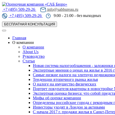
+7 (495) 509-29-26
info@sabbureau.ru
+7 (495) 509-29-26
9:00 - 21:00
- без выходных
БЕСПЛАТНАЯ КОНСУЛЬТАЦИЯ
Главная
О компании
О компании
About Us
Руководство
Статьи
Новая система налогооблажения - заложники 
Экспертные мнения о ценах на жилье в 2016 
Самые низкие налоги на элитную недвижимо
Тенденции вторичного рынка жилья
О налоге на имущество физических
Портрет покупателя квартиры в новостройке
Экспертная оценка бизнеса: что собой предст
Мифы об оценке компании
Определены российские города с рекордным п
Инвесторы уходят в Лондон за активами
C начала 2017 г. продажи жилья в Санкт-Пете