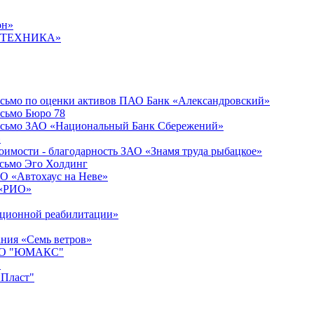
он»
ОРГТЕХНИКА»
письмо по оценки активов ПАО Банк «Александровский»
исьмо Бюро 78
письмо ЗАО «Национальный Банк Сбережений»
»
имости - благодарность ЗАО «Знамя труда рыбацкое»
исьмо Эго Холдинг
ОО «Автохаус на Неве»
 «РИО»
ационной реабилитации»
ания «Семь ветров»
 ООО "ЮМАКС"
"
иПласт"