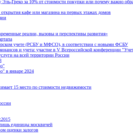
у Эль-Греко за 10% от стоимости покупки или почему важно об
открытия кафе или магазина на первых этажах домов
дии
временные реалии, вызовы и перспективы развития»
артапа
терском учете (РСБУ и МФСО), в соответствии с новыми ФСБУ
нансов и учета: участие в V Всероссийской конференции "Учет,
слуги на всей территории России
3
о"
" в январе 2024
нимает 15 место по стоимости недвижимости
оссии
:2015
 лишь единицы москвичей
ом оценки залогов