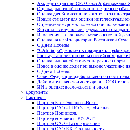
Аккредитация при СРО Союз Арбитражных 
Оценка рыночной стоимости нефтеперерабат
Оценка для Комиссии по контролю за иност
Новый стандарт для оценки интеллектуально
Определение сроков полезного использования
Вступил в силу новый федеральный стандарт
Изменения в законодательстве оценочной дея
Оценка на всей территории Российской Феде
С Днём Победы
"САБ Бюро" работает в праздники: график ра
Рост мультипликаторов на российском рынке
Оценка рыночной стоимости речного порта
Новое в оценке доли при выходе участника 
С Днем Победы!
Совет Федерации одобрил закон об обязател
Действительная стоимость доли в ООО тепер
ИИ в оценке: возможности и риски
Документы
Партнеры
Партнер Банк Экспресс-Волга
Партнер ОАО «НПО Завод «Волна»
Партнер Норникель
Партнер компания "РУСАЛ"
Партнер ОАО «Газэнергобанк»
Партнер ОАО КБ «Солидарность»