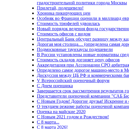
градостроительной политики города Москвы
Прилетай, подешевело!
Хроника пикирующих цен
Особняк во Франции оценили в миллиард ев
Стоимость трюфелей удвоилась
Новый порядок ведения фонда государственн
Стоимость офисов с видом
Центральный Банк обсудит разницу между ка
Дорогая моя столица.... (определена самая до
Подмосковные таунхаусы подешевели
В России установлены новые нормативы сред
Стоимость складов догоняет цену офисов
Аккредитация при Ассоциации СРО арбитр
Определено самое дорогое машино-место в М
Дискуссия между ЦБ РФ и коммерческими бан
V Всероссийский оценочный форум
С Днем оценщика
Завершается срок рассмотрения результатов г
Представители оценочной компании "САБ Бюр
С Новым Годом! Дорогие друзья! Искренне и о
О текущем режиме работы оценочной компа
Оценка на майские 2020
С Новым 2021 годом и Рождеством!
C 8 марта...
C 8 марта 2026!