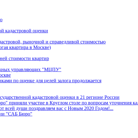
ро
ой кадастровой оценки
дастровой, рыночной и справедливой стоимостью
рогая квартира в Москве)
ней стоимости квартир
ажных управляющих "МЦПУ"
оскве
ками по оценке для целей залога продолжается
осударственной кадастровой оценки в 21 регионе России
о" приняли участие в Круглом столе по вопросам уточнения ка
т всей души поздравляем вас с Новым 2020 Годом!...
нии "САБ Бюро"