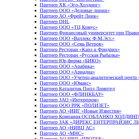
Партнер ХК «Эго-Холдинг»
Партнер ООО «Деловые линии»
Партнер АО «Фрейт Линк»
Партнер DHL
Партнер ООО «ТЦ Комус»
Партнер Финансовый университет при Прави
Партнер ООО «Валлекс Ф.М.Эст.»
Партнер ООО «Семь Ветров»
Партнер Ресторан «Карл и Фридрих»
Партнер Ресторан «Русская Рыбалка»
Партнер Юр фирма «БИКО»
Партнер ООО «Арабика»
Партнер ООО «Ариадна»
Партнер ООО «Учетно-аналитический центр
Партнер ООО «Юмакс»
Партнер Каталитик Пипл Лимитед
Партнер ООО «ФЛИНКБАУ»
Партнер ЗАО «Интерпром»
Партнер ООО РРК «ПОЛИЗЕТ»
Партнер АО «ИИГ «Новые Известия»
Партнер Компания OCOБЛАНКО ХОЛДИН
Партнер ЗАК «ДИРЕКС ЕНТЕРПРАЙЗИС 
Партнер АО «НИВЦ АС»
Партнер АО «МНС»
Партнер АО НВП «ПРОТЕК»