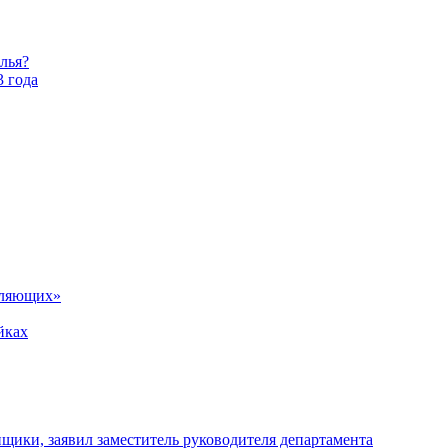
лья?
3 года
вляющих»
йках
щики, заявил заместитель руководителя департамента