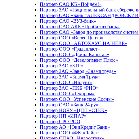
Партнер ОАО КБ «Пойдём!»
Партнер ЗАО «Национальный банк сбережен
Партнер ОАО «Банк "АЛЕКСАНДРОВСКИЙ
Партнер ОАО «ВУЗ-банк»
Партнер ОАО АКБ «Пробизнесбанк»
Партнер ОАО «Завод по производству систем
Партнер ООО «Велес Центр»
Партнер ООО «АВТОХАУС НА НЕВЕ»
Партнер ООО «Градапласт»
Партнер ООО «Двина Капитал»
Партнер ООО «Девелопмент Плюс»
Партнер ЗАО «ЗТР»
Партнер ЗАО «Завод «Знамя труда»
Партнер ЗАО «Знамя Труда»
Партнер ООО «Иллунг»
Партнер ЗАО «ПКБ «РИО»
Партнер ООО «Техпром»
Партнер ООО «Успенские Сосны»
Партнер ОАО «Банк 24.ру»
Партнер НОЧУ «ЦПП «СТЕК»
Партнер НП «ИПАР»
Партнер СРО РОО
Партнер АО «ЮниКредит Банк»
Партнер ООО «ФК «Лайф»
Партнер СПАО «Ингосстрах»