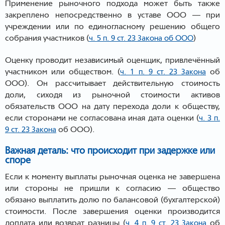
Применение рыночного подхода может быть также
закреплено непосредственно в уставе ООО — при
учреждении или по единогласному решению общего
собрания участников (
)
ч. 5 п. 9 ст. 23 Закона об ООО
Оценку проводит независимый оценщик, привлечённый
участником или обществом. (
об
ч. 1 п. 9 ст. 23 Закона
ООО). Он рассчитывает действительную стоимость
доли, сиходя из рыночной стоимости активов
обязательств ООО на дату перехода доли к обществу,
если сторонами не согласована иная дата оценки (
ч. 3 п.
об ООО).
9 ст. 23 Закона
Важная деталь: что происходит при задержке или
споре
Если к моменту выплаты рыночная оценка не завершена
или стороны не пришли к согласию — общество
обязано выплатить долю по балансовой (бухгалтерской)
стоимости. После завершения оценки производится
доплата или возврат разницы (
об
ч. 4 п. 9 ст. 23 Закона